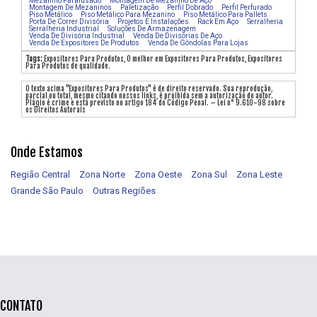
Mezanino Parafusado
Montagem De Mezanino De Aço
Montagem De Mezaninos
Paletização
Perfil Dobrado
Perfil Perfurado
Piso Metálico
Piso Metálico Para Mezanino
Piso Metálico Para Pallets
Porta De Correr Divisória
Projetos E Instalações
Rack Em Aço
Serralheria
Serralheria Industrial
Soluções De Armazenagem
Venda De Divisória Industrial
Venda De Divisórias De Aço
Venda De Expositores De Produtos
Venda De Gôndolas Para Lojas
Tags:
Expositores Para Produtos, O melhor em Expositores Para Produtos, Expositores
Para Produtos de qualidade.
O texto acima "Expositores Para Produtos" é de direito reservado. Sua reprodução,
parcial ou total, mesmo citando nossos links, é proibida sem a autorização do autor.
Plágio é crime e está previsto no artigo 184 do Código Penal. – Lei n° 9.610-98 sobre
os Direitos Autorais
Onde Estamos
Região Central
Zona Norte
Zona Oeste
Zona Sul
Zona Leste
Grande São Paulo
Outras Regiões
CONTATO