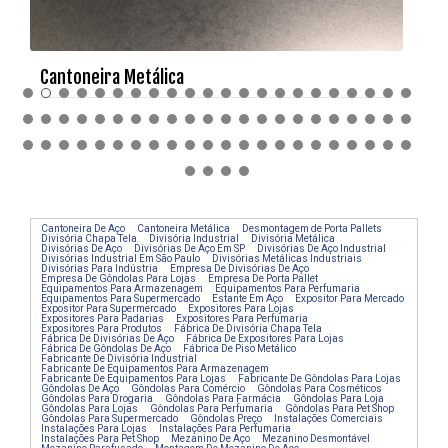
Cantoneira Metálica
Cantoneira De Aço
Cantoneira Metálica
Desmontagem de Porta Pallets
Divisória Chapa Tela
Divisória Industrial
Divisória Metálica
Divisórias De Aço
Divisórias De Aço Em SP
Divisórias De Aço Industrial
Divisórias Industrial Em São Paulo
Divisórias Metálicas Industriais
Divisórias Para Indústria
Empresa De Divisórias De Aço
Empresa De Gôndolas Para Lojas
Empresa De Porta Pallet
Equipamentos Para Armazenagem
Equipamentos Para Perfumaria
Equipamentos Para Supermercado
Estante Em Aço
Expositor Para Mercado
Expositor Para Supermercado
Expositores Para Lojas
Expositores Para Padarias
Expositores Para Perfumaria
Expositores Para Produtos
Fábrica De Divisória Chapa Tela
Fábrica De Divisórias De Aço
Fábrica De Expositores Para Lojas
Fábrica De Gôndolas De Aço
Fábrica De Piso Metálico
Fabricante De Divisória Industrial
Fabricante De Equipamentos Para Armazenagem
Fabricante De Equipamentos Para Lojas
Fabricante De Gôndolas Para Lojas
Gôndolas De Aço
Gôndolas Para Comércio
Gôndolas Para Cosméticos
Gôndolas Para Drogaria
Gôndolas Para Farmácia
Gôndolas Para Loja
Gôndolas Para Lojas
Gôndolas Para Perfumaria
Gôndolas Para Pet Shop
Gôndolas Para Supermercado
Gôndolas Preço
Instalações Comerciais
Instalações Para Lojas
Instalações Para Perfumaria
Instalações Para Pet Shop
Mezanino De Aço
Mezanino Desmontável